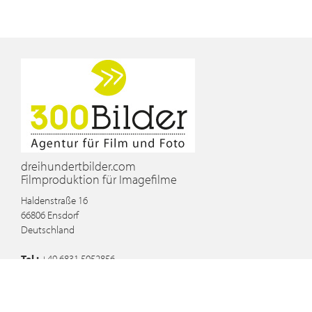
dreihundertbilder.com
Filmproduktion für Imagefilme
Haldenstraße 16
66806
Ensdorf
Deutschland
Tel :
+49 6831 5052856
Email :
info@dreihundertbilder.com
Blog