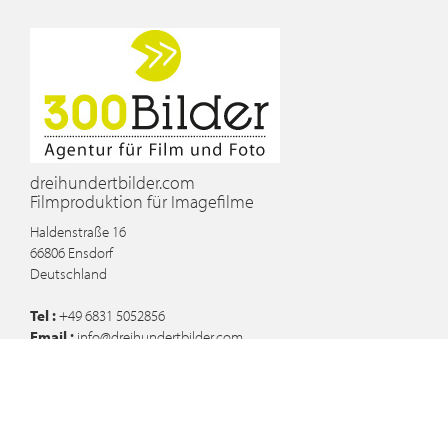
dreihundertbilder.com
Filmproduktion für Imagefilme
Haldenstraße 16
66806
Ensdorf
Deutschland
Tel :
+49 6831 5052856
Email :
info@dreihundertbilder.com
Blog
Imagefilm für Zahnarzt in Saarbrücken produziert
Imagefilm für Möbel Morschett in Wadgassen umgesetzt
Werbefilme für die Saarländische Tourismuszentrale gedreht: