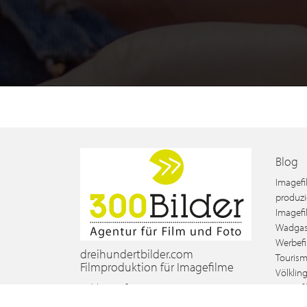
Blog
Imagefi
produzi
Imagefi
Wadgas
Werbefi
dreihundertbilder.com
Tourism
Filmproduktion für Imagefilme
Völklin
Haldenstraße 16
Imagefi
66806
Ensdorf
produzi