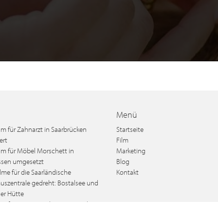
Menü
lm für Zahnarzt in Saarbrücken
Startseite
ert
Film
lm für Möbel Morschett in
Marketing
sen umgesetzt
Blog
lme für die Saarländische
Kontakt
uszentrale gedreht: Bostalsee und
ger Hütte
lm für Parquet Böhm in Luxemburg
ert