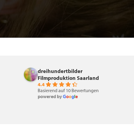
dreihundertbilder
Filmproduktion Saarland
4.4
Basierend auf 10 Bewertungen
powered by
G
o
o
g
l
e