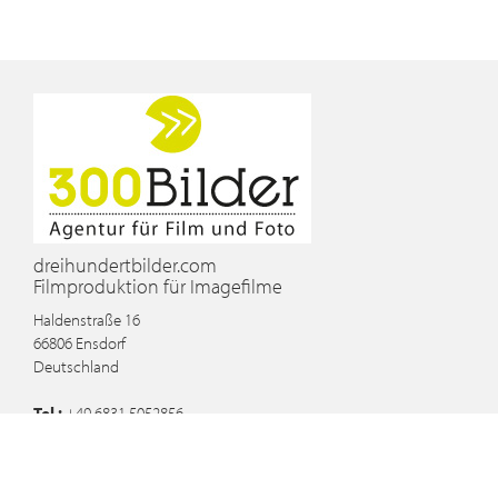
dreihundertbilder.com
Filmproduktion für Imagefilme
Haldenstraße 16
66806
Ensdorf
Deutschland
Tel :
+49 6831 5052856
Email :
info@dreihundertbilder.com
Blog