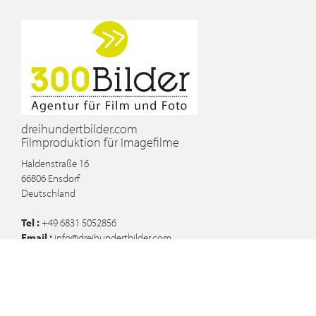
dreihundertbilder.com
Filmproduktion für Imagefilme
Haldenstraße 16
66806
Ensdorf
Deutschland
Tel :
+49 6831 5052856
Email :
info@dreihundertbilder.com
Blog
Imagefilm für Zahnarzt in Saarbrücken produziert
Imagefilm für Möbel Morschett in Wadgassen umgesetzt
Werbefilme für die Saarländische Tourismuszentrale gedreht: