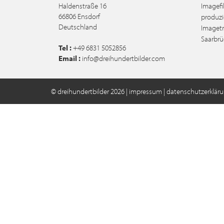
Haldenstraße 16
Imagefi
66806
Ensdorf
produzi
Deutschland
Imagetr
Saarbrü
Tel :
+49 6831 5052856
Email :
info@dreihundertbilder.com
© dreihundertbilder 2026 |
impressum
|
datenschutzerklär