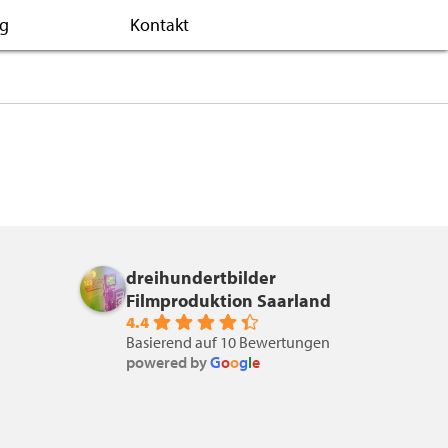
og
Kontakt
dreihundertbilder
Filmproduktion Saarland
4.4
Basierend auf 10 Bewertungen
powered by
G
o
o
g
l
e