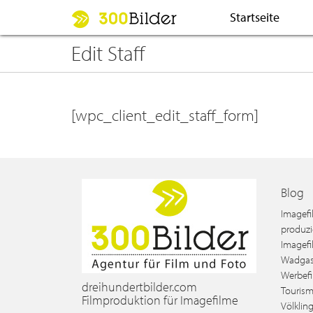
Startseite
Edit Staff
[wpc_client_edit_staff_form]
Blog
Imagefi
produzi
Imagefi
Wadgas
Werbefi
dreihundertbilder.com
Tourism
Filmproduktion für Imagefilme
Völklin