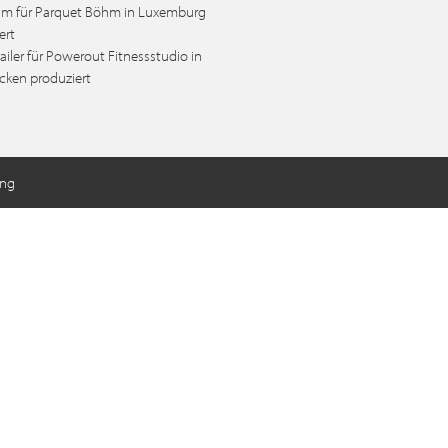
lm für Parquet Böhm in Luxemburg
ert
ailer für Powerout Fitnessstudio in
cken produziert
ung