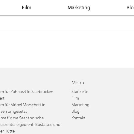
Film
Marketing
Bl
Menü
lm für Zahnarzt in Saarbrücken
Startseite
ert
Film
lm für Möbel Morschett in
Marketing
sen umgesetzt
Blog
lme für die Saarländische
Kontakt
uszentrale gedreht: Bostalsee und
ger Hütte