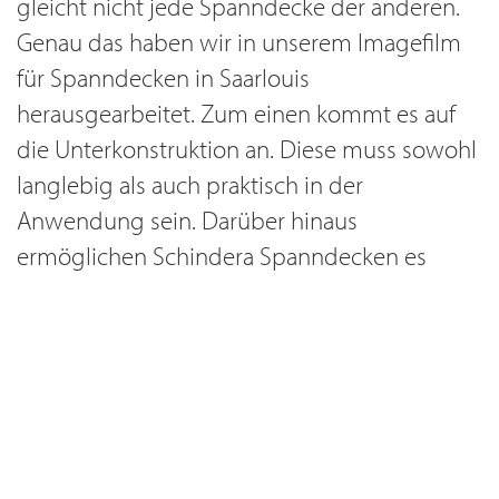
gleicht nicht jede Spanndecke der anderen.
Genau das haben wir in unserem Imagefilm
für Spanndecken in Saarlouis
herausgearbeitet. Zum einen kommt es auf
die Unterkonstruktion an. Diese muss sowohl
langlebig als auch praktisch in der
Anwendung sein. Darüber hinaus
ermöglichen Schindera Spanndecken es
Ihnen, auch nach dem Einbau der Decke
noch Änderungen vorzunehmen. So lassen
sich beispielsweise nachträglich neue
Leuchten einbauen. Diese Flexibilität ist ein
großer Vorteil gegenüber herkömmlichen
Deckenverkleidungen.