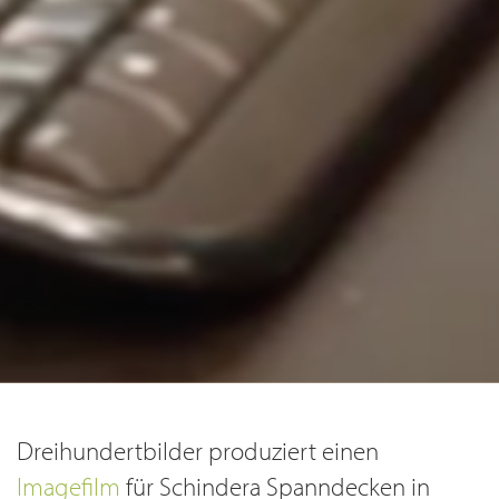
Dreihundertbilder produziert einen
Imagefilm
für Schindera Spanndecken in